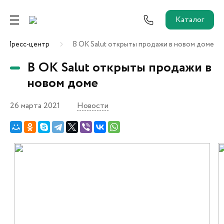
Каталог
Пресс-центр
В OK Salut открыты продажи в новом доме
Ремонт от застройщика
В OK Salut открыты продажи в
Трейд-Ин
новом доме
26 марта 2021
Новости
Собственникам и новоселам
Агентам
Новостройки
О застройщике
Пресс-центр
Как купить?