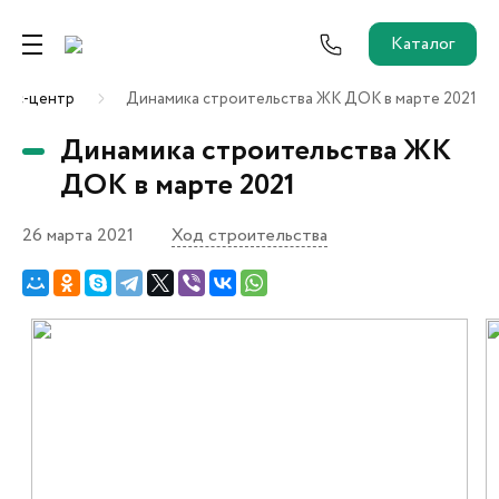
Каталог
есс-центр
Динамика строительства ЖК ДОК в марте 2021
Ремонт от застройщика
Динамика строительства ЖК
Трейд-Ин
ДОК в марте 2021
26 марта 2021
Ход строительства
Собственникам и новоселам
Агентам
Новостройки
О застройщике
Пресс-центр
Как купить?