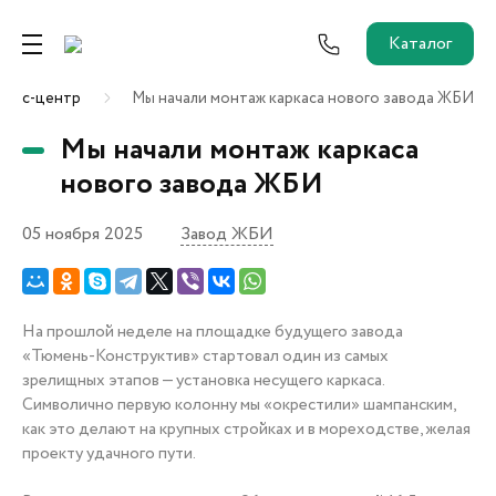
Каталог
ресс-центр
Мы начали монтаж каркаса нового завода ЖБИ
Ремонт от застройщика
Мы начали монтаж каркаса
Трейд-Ин
нового завода ЖБИ
05 ноября 2025
Завод ЖБИ
Собственникам и новоселам
Агентам
На прошлой неделе на площадке будущего завода
«Тюмень-Конструктив» стартовал один из самых
Новостройки
зрелищных этапов — установка несущего каркаса.
О застройщике
Символично первую колонну мы «окрестили» шампанским,
Пресс-центр
как это делают на крупных стройках и в мореходстве, желая
Как купить?
проекту удачного пути.