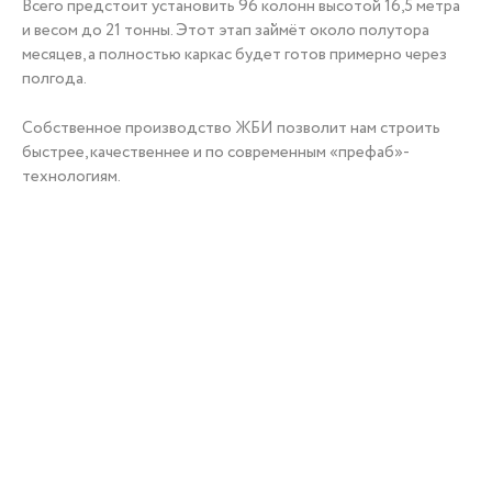
Всего предстоит установить 96 колонн высотой 16,5 метра
и весом до 21 тонны. Этот этап займёт около полутора
+7 (3452) 56-10-56
месяцев, а полностью каркас будет готов примерно через
полгода.
Собственное производство ЖБИ позволит нам строить
быстрее, качественнее и по современным «префаб»-
Заказать звонок
технологиям.