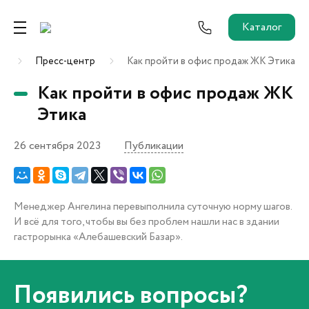
Каталог
я
Пресс-центр
Как пройти в офис продаж ЖК Этика
Ремонт от застройщика
Как пройти в офис продаж ЖК
Трейд-Ин
Этика
26 сентября 2023
Публикации
Собственникам и новоселам
Агентам
Менеджер Ангелина перевыполнила суточную норму шагов.
И всё для того, чтобы вы без проблем нашли нас в здании
Новостройки
гастрорынка «Алебашевский Базар».
О застройщике
Пресс-центр
Как купить?
Появились вопросы?