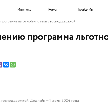
Собственникам и новоселам
ы
Ипотека
Ремонт
Трейд-Ин
программа льготной ипотеки с господдержкой
ению программа льготно
Трейд-Ин
О застройщике
Пресс-центр
Портфолио проектов
Новости
Команда
Статьи
Карьера
Сюжеты
 господдержкой. Дедлайн — 1 июля 2024 года.
Подрядчикам
Ход строительства