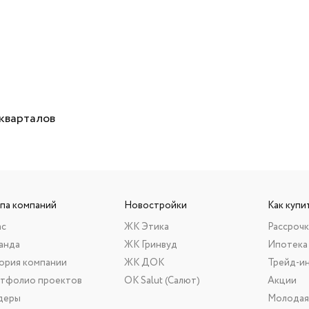
кварталов
ппа компаний
Новостройки
Как купи
ас
ЖК Этика
Рассрочк
анда
ЖК Гринвуд
Ипотека
ория компании
ЖК ДОК
Трейд-и
тфолио проектов
ОК Salut (Салют)
Акции
деры
Молодая