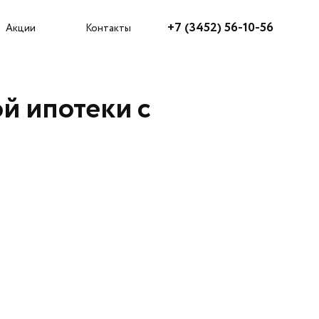
Агентам
+7 (3452) 56-10-56
Акции
Контакты
й ипотеки с
Как купить?
Акции
Ипотека
Рассрочка
Трейд-ин