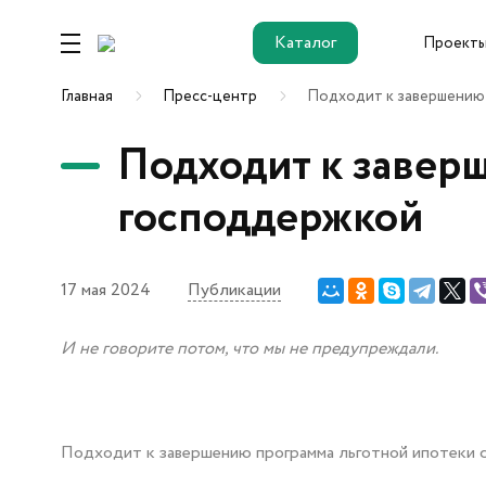
Каталог
Проект
Каталог
Главная
Пресс-центр
Подходит к завершению 
Подходит к заверш
Ремонт от
застройщика
господдержкой
17 мая 2024
Публикации
Новостройки
И не говорите потом, что мы не предупреждали.
ЖК Этика
ЖК Гринвуд
ЖК ДОК
Подходит к завершению программа льготной ипотеки с
ОК Salut (Салют)