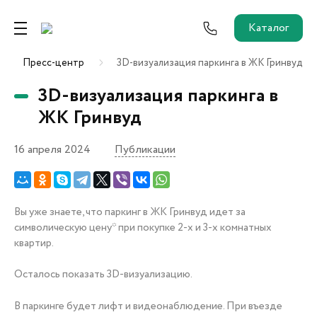
Каталог
Пресс-центр
3D-визуализация паркинга в ЖК Гринвуд
Ремонт от застройщика
3D-визуализация паркинга в
Трейд-Ин
ЖК Гринвуд
16 апреля 2024
Публикации
Собственникам и новоселам
Агентам
Вы уже знаете, что паркинг в ЖК Гринвуд идет за
символическую цену* при покупке 2-х и 3-х комнатных
Новостройки
квартир.
О застройщике
Пресс-центр
Осталось показать 3D-визуализацию.
Как купить?
В паркинге будет лифт и видеонаблюдение. При въезде