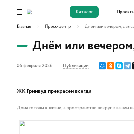
Каталог
Проект
Каталог
Главная
Пресс-центр
Днём или вечером, с выс
Днём или вечером,
Ремонт от
застройщика
06 февраля 2026
Публикации
Новостройки
ЖК Гринвуд прекрасен всегда
ЖК Этика
Дома готовы к жизни, а пространство вокруг к вашим ша
ЖК Гринвуд
ЖК ДОК
ОК Salut (Салют)