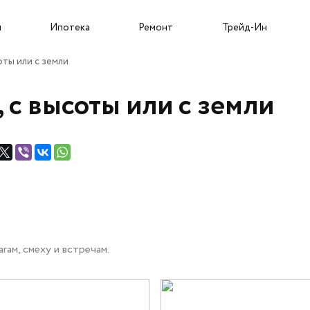
Собственникам и новоселам
ы
Ипотека
Ремонт
Трейд-Ин
оты или с земли
 с высоты или с земли
Трейд-Ин
О застройщике
Пресс-центр
Портфолио проектов
Новости
гам, смеху и встречам.
Команда
Статьи
Карьера
Сюжеты
Подрядчикам
Ход строительства