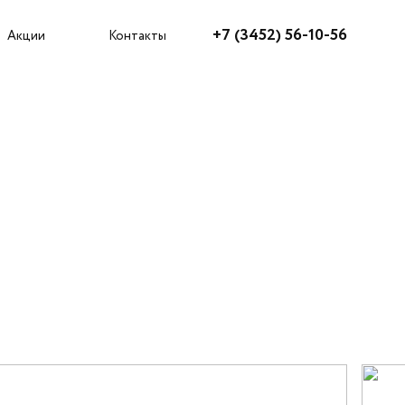
Агентам
+7 (3452) 56-10-56
Акции
Контакты
Как купить?
Акции
Ипотека
Рассрочка
Трейд-ин