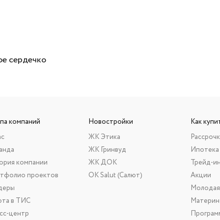
ое сердечко
ппа компаний
Новостройки
Как купи
ас
ЖК Этика
Рассрочк
анда
ЖК Гринвуд
Ипотека
ория компании
ЖК ДОК
Трейд-и
тфолио проектов
ОК Salut (Салют)
Акции
деры
Молодая
ота в ТИС
Материн
сс-центр
Програм