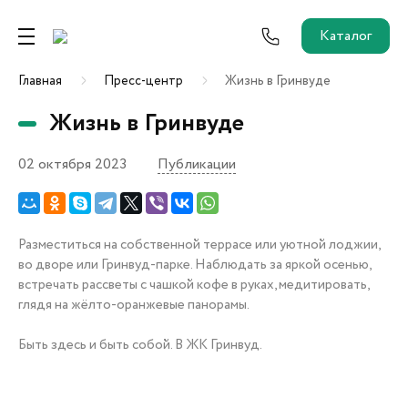
Каталог
Главная
Пресс-центр
Жизнь в Гринвуде
Ремонт от застройщика
Жизнь в Гринвуде
Трейд-Ин
02 октября 2023
Публикации
Собственникам и новоселам
Агентам
Разместиться на собственной террасе или уютной лоджии,
во дворе или Гринвуд-парке. Наблюдать за яркой осенью,
встречать рассветы с чашкой кофе в руках, медитировать,
глядя на жёлто-оранжевые панорамы.
Новостройки
О застройщике
Пресс-центр
Быть здесь и быть собой. В ЖК Гринвуд.
Как купить?