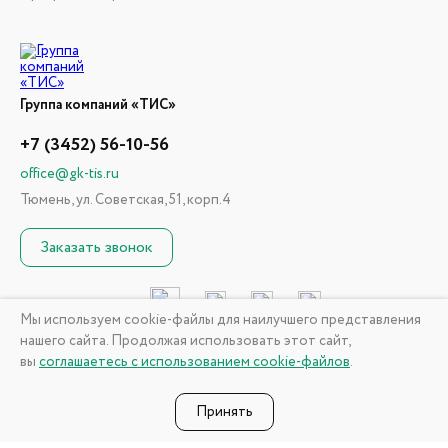
Группа компаний «ТИС»
+7 (3452) 56-10-56
office@gk-tis.ru
Тюмень, ул. Советская, 51, корп.4
Заказать звонок
Мы используем cookie-файлы для наилучшего представления
нашего сайта. Продолжая использовать этот сайт,
© 2026 ГК «ТИС». Информация, размещенная на сайте, не
вы
соглашаетесь с использованием cookie-файлов
.
является публичной офертой
Политика конфиденциальности
Принять
Разработка сайта —
студия «Сибирикс»