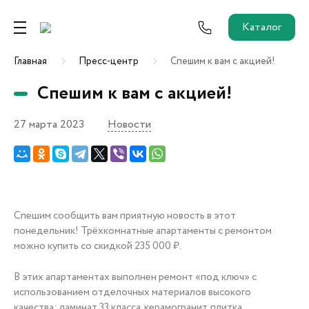
Каталог
Главная
Пресс-центр
Спешим к вам с акцией!
Ремонт от застройщика
Спешим к вам с акцией!
Трейд-Ин
27 марта 2023
Новости
Собственникам и новоселам
Агентам
Спешим сообщить вам приятную новость в этот
Новостройки
понедельник! Трёхкомнатные апартаменты с ремонтом
О застройщике
можно купить со скидкой 235 000 ₽.
Пресс-центр
Как купить?
В этих апартаментах выполнен ремонт «под ключ» с
использованием отделочных материалов высокого
качества: ламинат 33 класса, керамогранит, плитка,