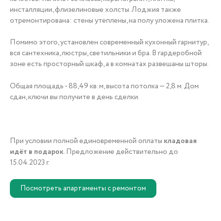
инсталляции, флизелиновые холсты. Лоджия также
+7 (3452) 56-10-56
отремонтирована: стены утеплены, на полу уложена плитка.
Помимо этого, установлен современный кухонный гарнитур,
вся сантехника, люстры, светильники и бра. В гардеробной
зоне есть просторный шкаф, а в комнатах развешаны шторы.
Заказать звонок
Общая площадь - 88,49 кв. м, высота потолка — 2,8 м. Дом
сдан, ключи вы получите в день сделки.
При условии полной единовременной оплаты
кладовая
идёт в подарок
. Предложение действительно до
15.04.2023 г.
Посмотреть апартаменты с ремонтом