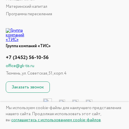
Материнский капитал
Программа переселения
Группа компаний «ТИС»
+7 (3452) 56-10-56
office@gk-tis.ru
Тюмень, ул. Советская, 51, корп.4
Заказать звонок
Мы используем cookie-файлы для наилучшего представления
нашего сайта. Продолжая использовать этот сайт,
© 2026 ГК «ТИС». Информация, размещенная на сайте, не
вы
соглашаетесь с использованием cookie-файлов
.
является публичной офертой
Политика конфиденциальности