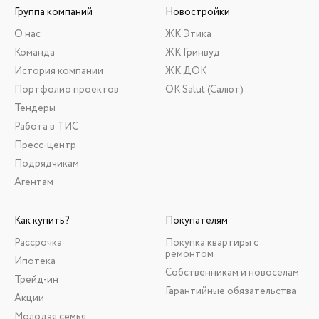
Группа компаний
Новостройки
О нас
ЖК Этика
Команда
ЖК Гринвуд
История компании
ЖК ДОК
Портфолио проектов
ОК Salut (Салют)
Тендеры
Работа в ТИС
Пресс-центр
Подрядчикам
Агентам
Как купить?
Покупателям
Рассрочка
Покупка квартиры с
ремонтом
Ипотека
Собственникам и новоселам
Трейд-ин
Гарантийные обязательства
Акции
Молодая семья