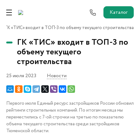
Каталог
ГК «ТИС» входит в ТОП-3 по объему текущего строительства
Ремонт от застройщика
ГК «ТИС» входит в ТОП-3 по
Трейд-Ин
объему текущего
строительства
Собственникам и новоселам
25 июля 2023
Новости
Агентам
Первого июля Единый ресурс застройщиков России обновил
Новостройки
рейтинги строительных компаний. По итогам месяца мы
О застройщике
переместились с 7-ой строчки на третью по показателю
Пресс-центр
объема текущего строительства среди застройщиков
Как купить?
Тюменской области.