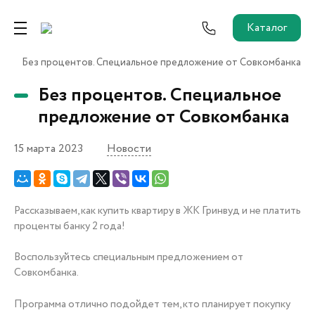
Каталог
Без процентов. Специальное предложение от Совкомбанка
Ремонт от застройщика
Без процентов. Специальное
Трейд-Ин
предложение от Совкомбанка
15 марта 2023
Новости
Собственникам и новоселам
Агентам
Рассказываем, как купить квартиру в ЖК Гринвуд и не платить
проценты банку 2 года!
Новостройки
О застройщике
Воспользуйтесь специальным предложением от
Пресс-центр
Совкомбанка.
Как купить?
Программа отлично подойдет тем, кто планирует покупку