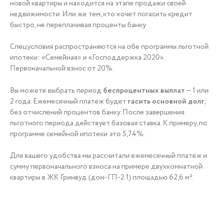
новой квартиры и находится на этапе продажи своей
недвижимости. Или же тем, кто хочет погасить кредит
+7 (3452) 56-10-56
быстро, не переплачивая проценты банку.
Спецусловия распространяются на обе программы льготной
ипотеки: «Семейная» и «Господдержка 2020».
Первоначальной взнос от 20%.
Заказать звонок
Вы можете выбрать период
беспроцентных выплат
— 1 или
2 года. Ежемесячный платеж будет
гасить основной долг
,
без отчислений процентов банку. После завершения
льготного периода действует базовая ставка. К примеру, по
программе семейной ипотеки это 5,74%.
Для вашего удобства мы рассчитали ежемесячный платёж и
сумму первоначального взноса на примере двухкомнатной
квартиры в ЖК Гринвуд (дом-ГП-2.1) площадью 62,6 м².