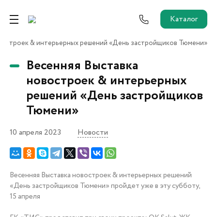
Каталог
овостроек & интерьерных решений «День застройщиков Тюмени»
Ремонт от застройщика
Весенняя Выставка
Трейд-Ин
новостроек & интерьерных
решений «День застройщиков
Тюмени»
Собственникам и новоселам
Агентам
10 апреля 2023
Новости
Новостройки
О застройщике
Весенняя Выставка новостроек & интерьерных решений
Пресс-центр
«День застройщиков Тюмени» пройдет уже в эту субботу,
Как купить?
15 апреля