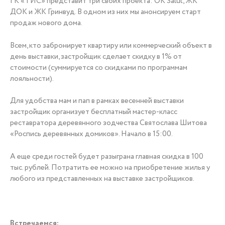
ГК «ТИС» представит три своих проекта: OK Salut, ЖК
ДОК и ЖК Гринвуд. В одном из них мы анонсируем старт
+7 (3452) 56-10-56
продаж нового дома.
Всем, кто забронирует квартиру или коммерческий объект в
день выставки, застройщик сделает скидку в 1% от
стоимости (суммируется со скидками по программам
Заказать звонок
лояльности).
Для удобства мам и пап в рамках весенней выставки
застройщик организует бесплатный мастер-класс
реставратора деревянного зодчества Святослава Шитова
«Роспись деревянных домиков». Начало в 15:00.
А еще среди гостей будет разыграна главная скидка в 100
тыс. рублей. Потратить ее можно на приобретение жилья у
любого из представленных на выставке застройщиков.
Встречаемся:⠀