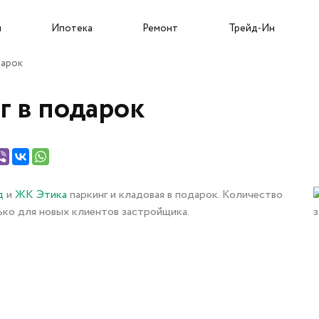
Собственникам и новоселам
ы
Ипотека
Ремонт
Трейд-Ин
дарок
г в подарок
Трейд-Ин
д
и
ЖК Этика
паркинг и кладовая в подарок. Количество
О застройщике
Пресс-центр
ко для новых клиентов застройщика.
Портфолио проектов
Новости
Команда
Статьи
Карьера
Сюжеты
Подрядчикам
Ход строительства