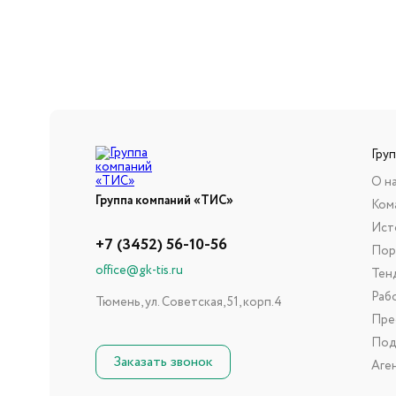
Гру
О н
Группа компаний «ТИС»
Ком
Ист
+7 (3452) 56-10-56
Пор
office@gk-tis.ru
Тен
Раб
Тюмень, ул. Советская, 51, корп.4
Пре
Под
Заказать звонок
Аге