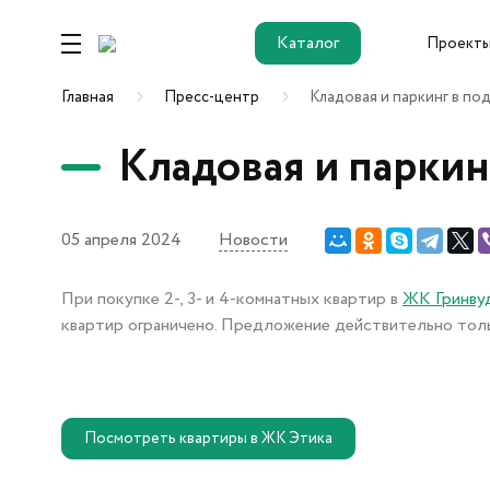
Каталог
Проект
Каталог
Главная
Пресс-центр
Кладовая и паркинг в по
Кладовая и паркин
Ремонт от
застройщика
05 апреля 2024
Новости
При покупке 2-, 3- и 4-комнатных квартир в
ЖК Гринву
Новостройки
квартир ограничено.
Предложение действительно толь
ЖК Этика
ЖК Гринвуд
ЖК ДОК
Посмотреть квартиры в ЖК Этика
ОК Salut (Салют)