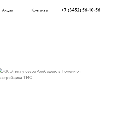
Агентам
+7 (3452) 56-10-56
Акции
Контакты
Как купить?
Акции
Ипотека
Рассрочка
Трейд-ин