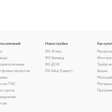
ппа компаний
Новостройки
Как купи
ас
ЖК Этика
Рассрочк
анда
ЖК Гринвуд
Ипотека
ория компании
ЖК ДОК
Трейд-и
тфолио проектов
ОК Salut (Салют)
Акции
деры
Молодая
ота в ТИС
Материн
сс-центр
Програм
рядчикам
нтам