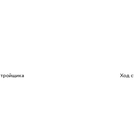
Документация
Контакты PR-служ
Контакты
+7 (3452) 56-10
стройщика
Ход с
Заказать звонок