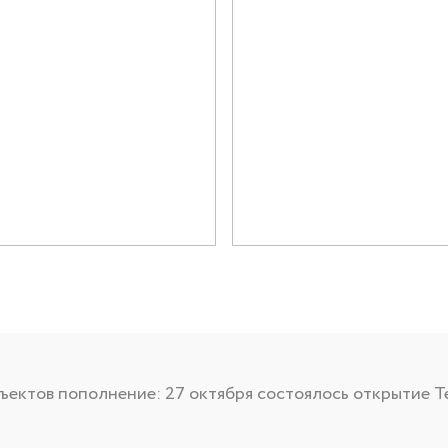
Документация
Контакты PR-служ
Контакты
+7 (3452) 56-10
Заказать звонок
ектов пополнение: 27 октября состоялось открытие Т