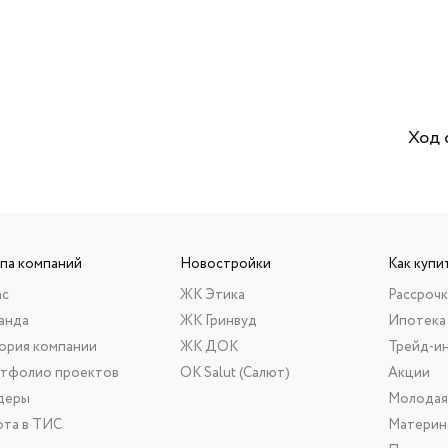
Ход 
ппа компаний
Новостройки
Как купи
ас
ЖК Этика
Рассрочк
анда
ЖК Гринвуд
Ипотека
ория компании
ЖК ДОК
Трейд-и
тфолио проектов
ОК Salut (Салют)
Акции
деры
Молодая
ота в ТИС
Материн