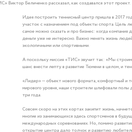
» Виктор Беличенко рассказал, как создавался этот проект.
Идея построить теннисный центр пришла в 2017 го
участок с назначением под объекты спорта. Цель лю
самое можно сказать и про бизнес: когда компания 
деньги уже не интересно. Важно менять жизнь люде
экологичными или спортивными.
А поскольку миссия «ТИС» звучит так: «Мы строим 
шанс внести лепту в развитие Тюмени в целом, и тен
«Лидер» — объект нового формата, комфортный и т
мирового уровня, наши строители шлифовали полы д
три года.
Совсем скоро на этих кортах закипит жизнь, начне
многие из занимающихся здесь спортсменов в будущ
международных соревнованиях. Но, помимо развития
открытие центра дало толчок и развитию любитель