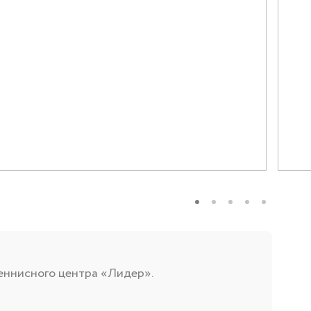
бы
Социальные программы
-56
еннисного центра «Лидер».