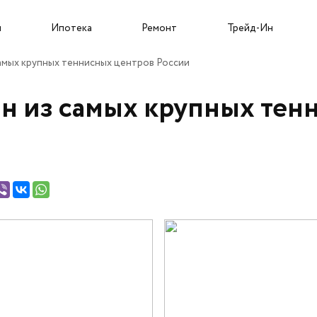
Собственникам и новоселам
ы
Ипотека
Ремонт
Трейд-Ин
амых крупных теннисных центров России
н из самых крупных тен
Трейд-Ин
О застройщике
Пресс-центр
Портфолио проектов
Новости
Команда
Статьи
Карьера
Сюжеты
Подрядчикам
Ход строительства