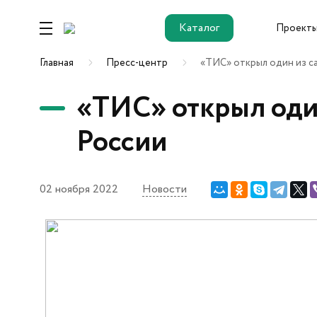
Каталог
Проект
Каталог
Главная
Пресс-центр
«ТИС» открыл один из с
«ТИС» открыл оди
Ремонт от
застройщика
России
02 ноября 2022
Новости
Новостройки
ЖК Этика
ЖК Гринвуд
ЖК ДОК
ОК Salut (Салют)