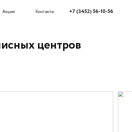
Агентам
+7 (3452) 56-10-56
Акции
Контакты
нисных центров
Как купить?
Акции
Ипотека
Рассрочка
Трейд-ин