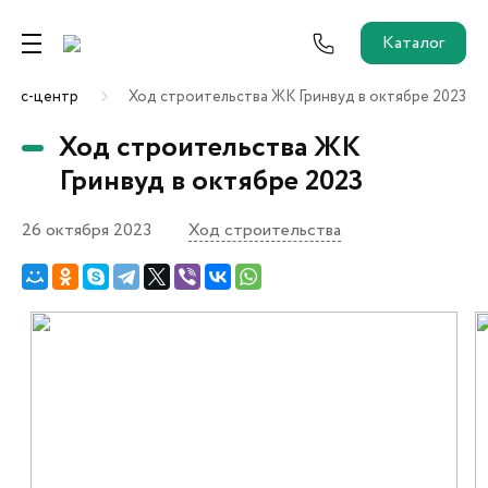
Каталог
ресс-центр
Ход строительства ЖК Гринвуд в октябре 2023
Ремонт от застройщика
Ход строительства ЖК
Трейд-Ин
Гринвуд в октябре 2023
26 октября 2023
Ход строительства
Собственникам и новоселам
Агентам
Новостройки
О застройщике
Пресс-центр
Как купить?