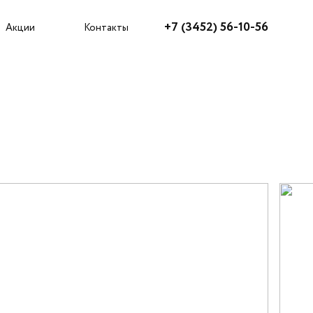
Агентам
+7 (3452) 56-10-56
Акции
Контакты
Как купить?
Акции
Ипотека
Рассрочка
Трейд-ин