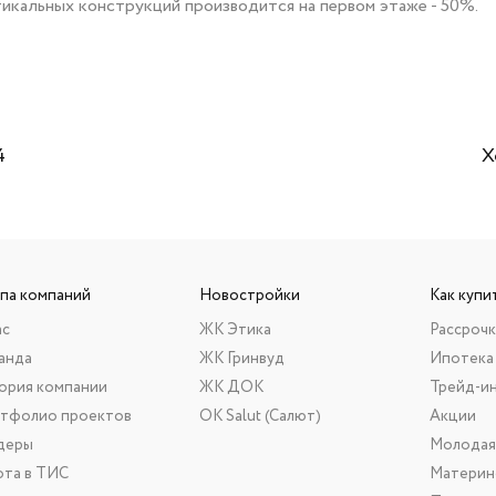
ртикальных конструкций производится на первом этаже - 50%.
4
Х
ппа компаний
Новостройки
Как купи
ас
ЖК Этика
Рассрочк
анда
ЖК Гринвуд
Ипотека
ория компании
ЖК ДОК
Трейд-и
тфолио проектов
ОК Salut (Салют)
Акции
деры
Молодая
ота в ТИС
Материн