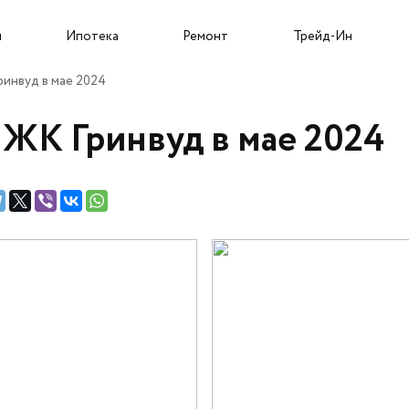
Собственникам и новоселам
ы
Ипотека
Ремонт
Трейд-Ин
ринвуд в мае 2024
 ЖК Гринвуд в мае 2024
Трейд-Ин
О застройщике
Пресс-центр
Портфолио проектов
Новости
Команда
Статьи
Карьера
Сюжеты
Подрядчикам
Ход строительства