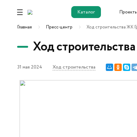
Каталог
Проект
Каталог
Главная
Пресс-центр
Ход строительства ЖК Г
Ход строительства
Ремонт от
застройщика
31 мая 2024
Ход строительства
Новостройки
ЖК Этика
ЖК Гринвуд
ЖК ДОК
ОК Salut (Салют)