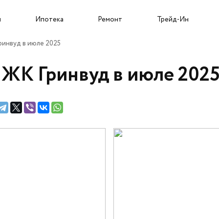
Собственникам и новоселам
ы
Ипотека
Ремонт
Трейд-Ин
ринвуд в июле 2025
 ЖК Гринвуд в июле 202
Трейд-Ин
О застройщике
Пресс-центр
Портфолио проектов
Новости
Команда
Статьи
Карьера
Сюжеты
Подрядчикам
Ход строительства