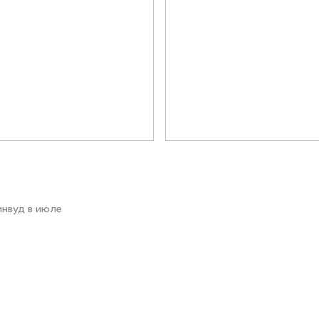
Документация
Контакты PR-служ
Контакты
+7 (3452) 56-10
инвуд в июле
Заказать звонок