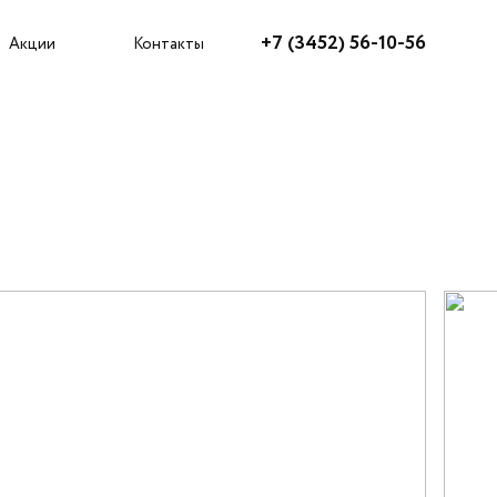
Агентам
+7 (3452) 56-10-56
Акции
Контакты
5
Как купить?
Акции
Ипотека
Рассрочка
Трейд-ин