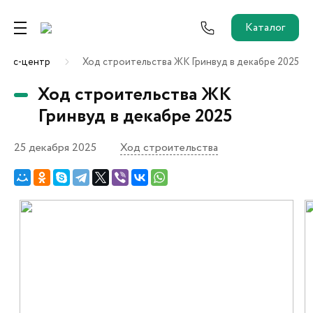
Каталог
ресс-центр
Ход строительства ЖК Гринвуд в декабре 2025
Ремонт от застройщика
Ход строительства ЖК
Трейд-Ин
Гринвуд в декабре 2025
25 декабря 2025
Ход строительства
Собственникам и новоселам
Агентам
Новостройки
О застройщике
Пресс-центр
Как купить?