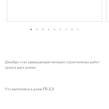
+7 (3452) 56-10-56
Заказать звонок
Декабрь стал завершающим месяцем строительных работ
сразу в двух домах
Что выполнено в доме
ГП-2.3
: