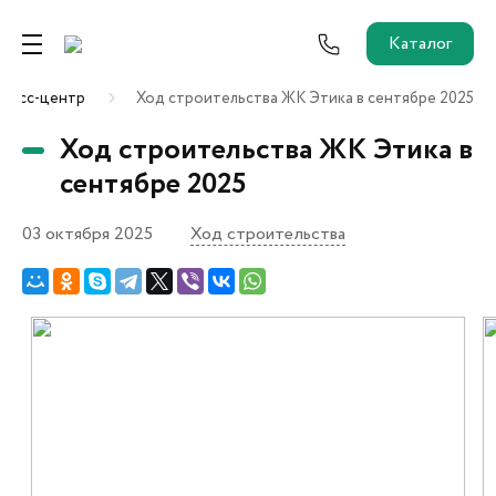
Каталог
ресс-центр
Ход строительства ЖК Этика в сентябре 2025
Ремонт от застройщика
Ход строительства ЖК Этика в
Трейд-Ин
сентябре 2025
03 октября 2025
Ход строительства
Собственникам и новоселам
Агентам
Новостройки
О застройщике
Пресс-центр
Как купить?