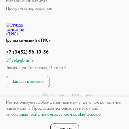
Материнский капитал
Программа переселения
Группа компаний «ТИС»
+7 (3452) 56-10-56
office@gk-tis.ru
Тюмень, ул. Советская, 51, корп.4
Заказать звонок
Мы используем cookie-файлы для наилучшего представления
нашего сайта. Продолжая использовать этот сайт,
© 2026 ГК «ТИС». Информация, размещенная на сайте, не
вы
соглашаетесь с использованием cookie-файлов
.
является публичной офертой
Политика конфиденциальности