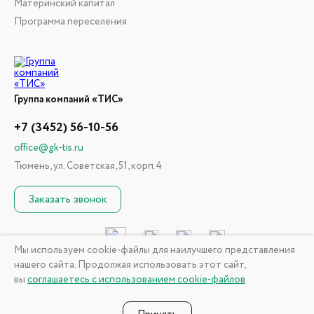
Материнский капитал
Программа переселения
Группа компаний «ТИС»
+7 (3452) 56-10-56
office@gk-tis.ru
Тюмень, ул. Советская, 51, корп.4
Заказать звонок
Мы используем cookie-файлы для наилучшего представления
нашего сайта. Продолжая использовать этот сайт,
© 2026 ГК «ТИС». Информация, размещенная на сайте, не
вы
соглашаетесь с использованием cookie-файлов
.
является публичной офертой
Политика конфиденциальности