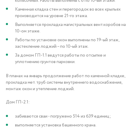
колясочных. Работы выполнены с 6 по 10-ый этажи.
Каменная кладка стен и перегородок во всех крыльях
производится на уровне 21-го этажа.
Выполняется прокладка магистральных вент.коробов на
10-ом этаже.
Работы по установке окон выполнены по 19-ый этаж,
застекление лоджий – по 10-ый этаж.
За домом ГП-1.1 ведутся работы по отсыпке и
уплотнению грунтов парковки.
В планах на январь продолжение работ по каменной кладке,
прокладка мет. труб системы внутреннего водоснабжения,
монтаж окон и утепление лоджий.
Дом ГП-2.1:
забиваются сваи - погружено 514 из 639 единиц;
выполняется установка башенного крана.