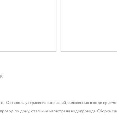
Документация
Контакты PR-служ
Контакты
+7 (3452) 56-10
ОК
Заказать звонок
ы. Осталось устранение замечаний, выявленных в ходе приемо
ровод по дому, стальные магистрали водопровода. Сборка си