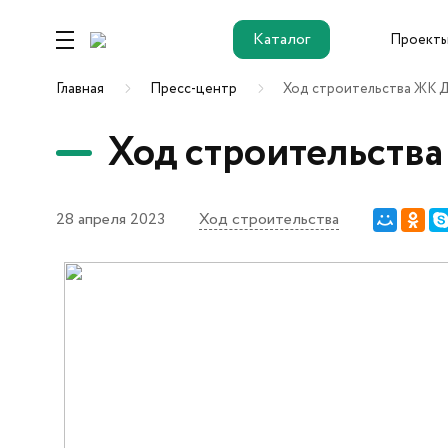
Каталог
Проект
Каталог
Главная
Пресс-центр
Ход строительства ЖК Д
Ход строительств
Ремонт от
застройщика
28 апреля 2023
Ход строительства
Новостройки
ЖК Этика
ЖК Гринвуд
ЖК ДОК
ОК Salut (Салют)