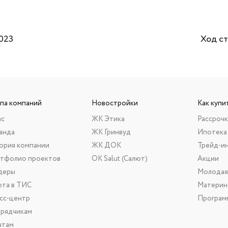
023
Ход ст
ппа компаний
Новостройки
Как купи
ас
ЖК Этика
Рассрочк
анда
ЖК Гринвуд
Ипотека
ория компании
ЖК ДОК
Трейд-и
тфолио проектов
ОК Salut (Салют)
Акции
деры
Молодая
ота в ТИС
Материн
сс-центр
Програм
рядчикам
нтам