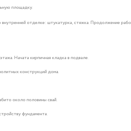
льную площадку.
по внутренней отделке: штукатурка, стяжка. Продолжение раб
тажа. Начата кирпичная кладка в подвале.
нолитных конструкций дома.
Забито около половины свай.
устройству фундамента.