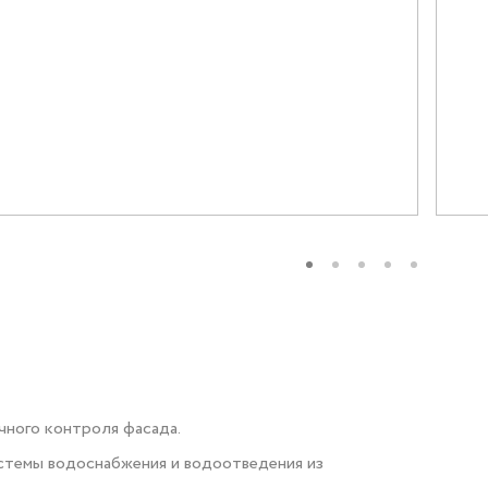
бы
Социальные программы
-56
чного контроля фасада.
стемы водоснабжения и водоотведения из