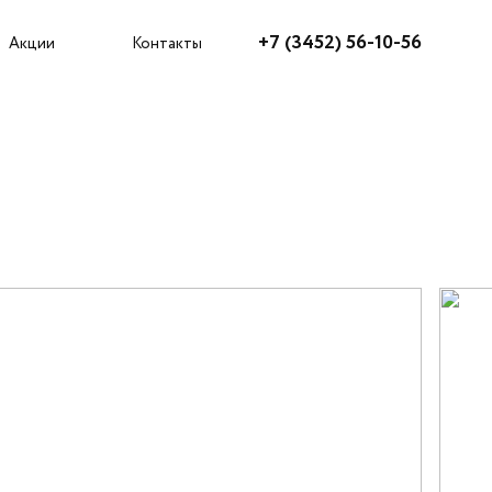
Агентам
+7 (3452) 56-10-56
Акции
Контакты
Как купить?
Акции
Ипотека
Рассрочка
Трейд-ин