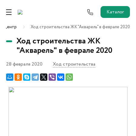
Каталог
с-центр
Ход строительства ЖК "Акварель" в феврале 2020
Ремонт от застройщика
Ход строительства ЖК
Трейд-Ин
"Акварель" в феврале 2020
28 февраля 2020
Ход строительства
Собственникам и новоселам
Агентам
Новостройки
О застройщике
Пресс-центр
Как купить?