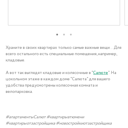
+7 (3452) 56-10-56
Заказать звонок
Храните в своих квартирах только самые важные вещи...Для
всего остального есть специальные помещения, например,
кладовые.
А вот так выглядят кладовые и колясочные в "
Салюте
". На
цокольном этаже в каждом доме "Салюта" для вашего
удобства предусмотрены колясочная комната и
велопарковка.
#апартаментыСалют #квартирывтюмени
#квартирыотзастройщика #новостройкиотзастройщика