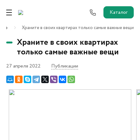
Каталог
ентр
Храните в своих квартирах только самые важные вещи
Ремонт от застройщика
Храните в своих квартирах
Трейд-Ин
только самые важные вещи
27 апреля 2022
Публикации
Собственникам и новоселам
Агентам
Новостройки
О застройщике
Пресс-центр
Как купить?