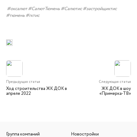
#оксалют #СалютТюмень #Салютис #застройщиктис
#тюмень #гктис
Предыдущая статья
Следующая статья
Ход строительства ЖК ДОК в
ЖК ДОК в шоу
апреле 2022
«Примерка-ТВ»
Группа компаний
Новостройки