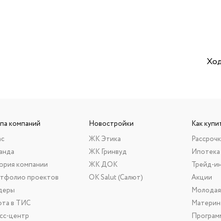
Ход
ппа компаний
Новостройки
Как купи
ас
ЖК Этика
Рассрочк
анда
ЖК Гринвуд
Ипотека
ория компании
ЖК ДОК
Трейд-и
тфолио проектов
ОК Salut (Салют)
Акции
деры
Молодая
ота в ТИС
Материн
сс-центр
Програм