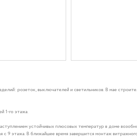
Документация
Контакты PR-служ
Контакты
+7 (3452) 56-10
елий: розеток, выключателей и светильников. В мае строител
Заказать звонок
й 1-го этажа.
 наступлением устойчивых плюсовых температур в доме возоб
ая с 9 этажа. В ближайшее время завершится монтаж витражног