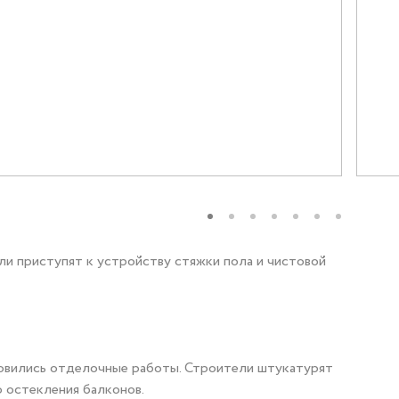
бы
Социальные программы
-56
и приступят к устройству стяжки пола и чистовой
новились отделочные работы. Строители штукатурят
о остекления балконов.