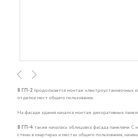
В ГП-2
продолжается монтаж электроустановочных изд
отделке мест общего пользования.
На фасаде здания начался монтаж декоративных панеле
В ГП-4
также началась облицовка фасада панелями. С
стены в квартирах и местах общего пользования, начин