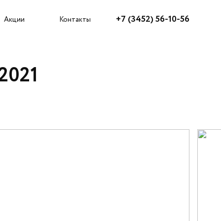
Агентам
+7 (3452) 56-10-56
Акции
Контакты
 2021
Как купить?
Акции
Ипотека
Рассрочка
Трейд-ин