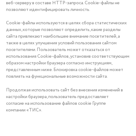
веб-серверу в составе HTTP-запроса. Cookie-файлы не
+7 (3452) 56-10-56
позволяют идентифицировать личность.
Cookie-файлы используются в целях сбора статистических
данных, которые позволяют определить, какие разделы
сайта привлекают наибольшее внимание посетителей, а
также в целях улучшения условий пользования сайтом
Заказать звонок
посетителями. Пользователь может отказаться от
использования Cookie-файлов, установив соответствующим
образом настройки браузера согласно инструкциям,
представленным ниже. Блокировка cookie-файлов может
повлиять на функциональные возможности сайта.
Продолжая использовать сайт без внесения изменений в
настройки браузера, пользователь предоставляет
согласие
на использование файлов cookie
Группе
компании
«ТИС»
.