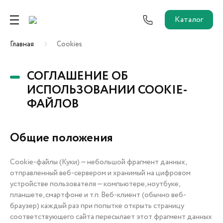
Каталог
Главная
Cookies
Ремонт от застройщика
Трейд-Ин
СОГЛАШЕНИЕ ОБ
ИСПОЛЬЗОВАНИИ COOKIE-
ФАЙЛОВ
Собственникам и новоселам
Агентам
Общие положения
Cookie-файлы (Куки) — небольшой фрагмент данных,
Новостройки
отправленный веб-сервером и хранимый на цифровом
О застройщике
устройстве пользователя — компьютере, ноутбуке,
Пресс-центр
планшете, смартфоне и т.п. Веб-клиент (обычно веб-
Как купить?
браузер) каждый раз при попытке открыть страницу
соответствующего сайта пересылает этот фрагмент данных